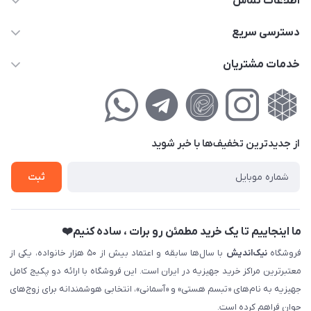
اطلاعات تماس
02177111474
دسترسی سریع
info@nikandish.ir
حساب کاربری
خدمات مشتریان
تهران ، تهرانپارس ، شهرک حکیمیه ، خیابان گلریز ، خیابان گلچین ،
مجله فروشگاه
راهنمای‌خرید‌آنلاین
کوچه گلریز 4 غربی ، پلاک 13
لیست محصولات
حریم خصوصی
درباره‌ما
فروش‌اقساطی
از جدید‌ترین تخفیف‌ها با‌ خبر شوید
تماس با ما
ثبت نام خرید جهیزیه
ثبت
فروش سازمانی و عمده
ما اینجاییم تا یک خرید مطمئن رو برات ، ساده کنیم❤️
فروشگاه
نیک‌اندیش
با سال‌ها سابقه و اعتماد بیش از ۵۰ هزار خانواده، یکی از
معتبرترین مراکز خرید جهیزیه در ایران است. این فروشگاه با ارائه دو پکیج کامل
جهیزیه به نام‌های «تبسم هستی» و «آسمانی»، انتخابی هوشمندانه برای زوج‌های
جوان فراهم کرده است.