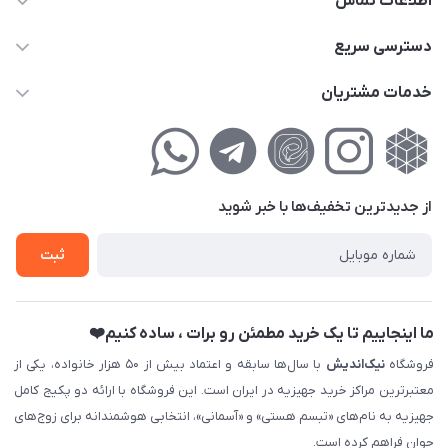
اطلاعات تماس
02177111474
دسترسی سریع
info@nikandish.ir
حساب کاربری
خدمات مشتریان
تهران ، تهرانپارس ، شهرک حکیمیه ، خیابان گلریز ، خیابان گلچین ،
مجله فروشگاه
راهنمای‌خرید‌آنلاین
کوچه گلریز 4 غربی ، پلاک 13
لیست محصولات
حریم خصوصی
درباره‌ما
فروش‌اقساطی
از جدید‌ترین تخفیف‌ها با‌ خبر شوید
تماس با ما
ثبت نام خرید جهیزیه
ثبت
فروش سازمانی و عمده
ما اینجاییم تا یک خرید مطمئن رو برات ، ساده کنیم❤️
فروشگاه
نیک‌اندیش
با سال‌ها سابقه و اعتماد بیش از ۵۰ هزار خانواده، یکی از
معتبرترین مراکز خرید جهیزیه در ایران است. این فروشگاه با ارائه دو پکیج کامل
جهیزیه به نام‌های «تبسم هستی» و «آسمانی»، انتخابی هوشمندانه برای زوج‌های
جوان فراهم کرده است.