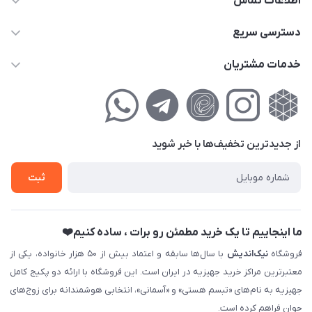
اطلاعات تماس
02177111474
دسترسی سریع
info@nikandish.ir
حساب کاربری
خدمات مشتریان
تهران ، تهرانپارس ، شهرک حکیمیه ، خیابان گلریز ، خیابان گلچین ،
مجله فروشگاه
راهنمای‌خرید‌آنلاین
کوچه گلریز 4 غربی ، پلاک 13
لیست محصولات
حریم خصوصی
درباره‌ما
فروش‌اقساطی
از جدید‌ترین تخفیف‌ها با‌ خبر شوید
تماس با ما
ثبت نام خرید جهیزیه
ثبت
فروش سازمانی و عمده
ما اینجاییم تا یک خرید مطمئن رو برات ، ساده کنیم❤️
فروشگاه
نیک‌اندیش
با سال‌ها سابقه و اعتماد بیش از ۵۰ هزار خانواده، یکی از
معتبرترین مراکز خرید جهیزیه در ایران است. این فروشگاه با ارائه دو پکیج کامل
جهیزیه به نام‌های «تبسم هستی» و «آسمانی»، انتخابی هوشمندانه برای زوج‌های
جوان فراهم کرده است.