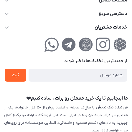
اطلاعات تماس
02177111474
دسترسی سریع
info@nikandish.ir
حساب کاربری
خدمات مشتریان
تهران ، تهرانپارس ، شهرک حکیمیه ، خیابان گلریز ، خیابان گلچین ،
مجله فروشگاه
راهنمای‌خرید‌آنلاین
کوچه گلریز 4 غربی ، پلاک 13
لیست محصولات
حریم خصوصی
درباره‌ما
فروش‌اقساطی
از جدید‌ترین تخفیف‌ها با‌ خبر شوید
تماس با ما
ثبت نام خرید جهیزیه
ثبت
فروش سازمانی و عمده
ما اینجاییم تا یک خرید مطمئن رو برات ، ساده کنیم❤️
فروشگاه
نیک‌اندیش
با سال‌ها سابقه و اعتماد بیش از ۵۰ هزار خانواده، یکی از
معتبرترین مراکز خرید جهیزیه در ایران است. این فروشگاه با ارائه دو پکیج کامل
جهیزیه به نام‌های «تبسم هستی» و «آسمانی»، انتخابی هوشمندانه برای زوج‌های
جوان فراهم کرده است.