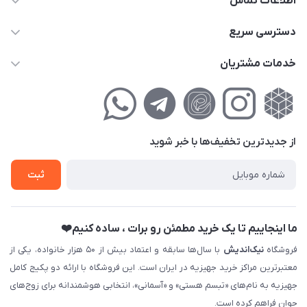
اطلاعات تماس
02177111474
دسترسی سریع
info@nikandish.ir
حساب کاربری
خدمات مشتریان
تهران ، تهرانپارس ، شهرک حکیمیه ، خیابان گلریز ، خیابان گلچین ،
مجله فروشگاه
راهنمای‌خرید‌آنلاین
کوچه گلریز 4 غربی ، پلاک 13
لیست محصولات
حریم خصوصی
درباره‌ما
فروش‌اقساطی
از جدید‌ترین تخفیف‌ها با‌ خبر شوید
تماس با ما
ثبت نام خرید جهیزیه
ثبت
فروش سازمانی و عمده
ما اینجاییم تا یک خرید مطمئن رو برات ، ساده کنیم❤️
فروشگاه
نیک‌اندیش
با سال‌ها سابقه و اعتماد بیش از ۵۰ هزار خانواده، یکی از
معتبرترین مراکز خرید جهیزیه در ایران است. این فروشگاه با ارائه دو پکیج کامل
جهیزیه به نام‌های «تبسم هستی» و «آسمانی»، انتخابی هوشمندانه برای زوج‌های
جوان فراهم کرده است.