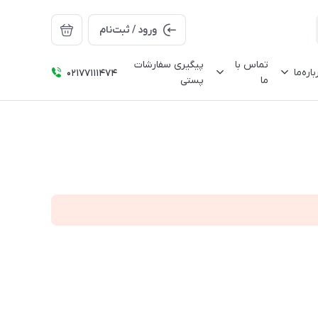
ورود / ثبت‌نام
تماس با
پیگیری سفارشات
باره‌ما
02177111474
ما
پستی