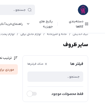
دسته‌بندی
پکیج های
راهنمای‌خرید‌آنلا
کالاها
جهیزیه
نیک اندیش
/
خانه و آشپزخانه
/
لوازم خانگی برقی
/
لوازم پخت و
سایر ظروف
ترتیب نم
فیلتر ها
حذف فیلترها
موردی برای
فقط محصولات موجود