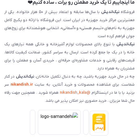
ما اینجاییم تا یک خرید مطمئن رو برات ، ساده کنیم❤️
فروشگاه
نیک‌اندیش
با سال‌ها سابقه و اعتماد بیش از ۵۰ هزار خانواده، یکی از
معتبرترین مراکز خرید جهیزیه در ایران است. این فروشگاه با ارائه دو پکیج کامل
جهیزیه به نام‌های «تبسم هستی» و «آسمانی»، انتخابی هوشمندانه برای زوج‌های
جوان فراهم کرده است.
نیک‌اندیش
با تنوع بالای محصولات لوازم آشپزخانه و خانگی همه نیازهای یک
خانه را در یک جا جمع کرده است. ارسال به سراسر کشور، ضمانت کیفیت کالاها،
قیمت‌های رقابتی و خدمات مشاوره‌ای حرفه‌ای ، خریدی آسان و مطمئن را برای
مشتریان به همراه دارد.
چه در حال خرید جهیزیه باشید، چه به دنبال تکمیل خانه‌تان،
نیک‌اندیش
در کنار
شماست. برای مشاهده محصولات و خرید آنلاین، به سایت
nikandish.ir
سر
بزنید یا با ما در اینستاگرام
@nikandish_kala
همراه شوید . همچنین جهت رفاه
حال شما عزیزان ، خرید حضوری نیز امکان پذیر می باشد.