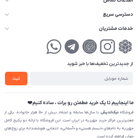
اطلاعات تماس
02177111474
دسترسی سریع
info@nikandish.ir
حساب کاربری
خدمات مشتریان
تهران ، تهرانپارس ، شهرک حکیمیه ، خیابان گلریز ، خیابان گلچین ،
مجله فروشگاه
راهنمای‌خرید‌آنلاین
کوچه گلریز 4 غربی ، پلاک 13
لیست محصولات
حریم خصوصی
درباره‌ما
فروش‌اقساطی
از جدید‌ترین تخفیف‌ها با‌ خبر شوید
تماس با ما
ثبت نام خرید جهیزیه
ثبت
فروش سازمانی و عمده
ما اینجاییم تا یک خرید مطمئن رو برات ، ساده کنیم❤️
فروشگاه
نیک‌اندیش
با سال‌ها سابقه و اعتماد بیش از ۵۰ هزار خانواده، یکی از
معتبرترین مراکز خرید جهیزیه در ایران است. این فروشگاه با ارائه دو پکیج کامل
جهیزیه به نام‌های «تبسم هستی» و «آسمانی»، انتخابی هوشمندانه برای زوج‌های
جوان فراهم کرده است.