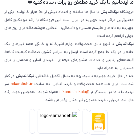
ما اینجاییم تا یک خرید مطمئن رو برات ، ساده کنیم❤️
فروشگاه
نیک‌اندیش
با سال‌ها سابقه و اعتماد بیش از ۵۰ هزار خانواده، یکی از
معتبرترین مراکز خرید جهیزیه در ایران است. این فروشگاه با ارائه دو پکیج کامل
جهیزیه به نام‌های «تبسم هستی» و «آسمانی»، انتخابی هوشمندانه برای زوج‌های
جوان فراهم کرده است.
نیک‌اندیش
با تنوع بالای محصولات لوازم آشپزخانه و خانگی همه نیازهای یک
خانه را در یک جا جمع کرده است. ارسال به سراسر کشور، ضمانت کیفیت کالاها،
قیمت‌های رقابتی و خدمات مشاوره‌ای حرفه‌ای ، خریدی آسان و مطمئن را برای
مشتریان به همراه دارد.
چه در حال خرید جهیزیه باشید، چه به دنبال تکمیل خانه‌تان،
نیک‌اندیش
در کنار
شماست. برای مشاهده محصولات و خرید آنلاین، به سایت
nikandish.ir
سر
بزنید یا با ما در اینستاگرام
@nikandish_kala
همراه شوید . همچنین جهت رفاه
حال شما عزیزان ، خرید حضوری نیز امکان پذیر می باشد.