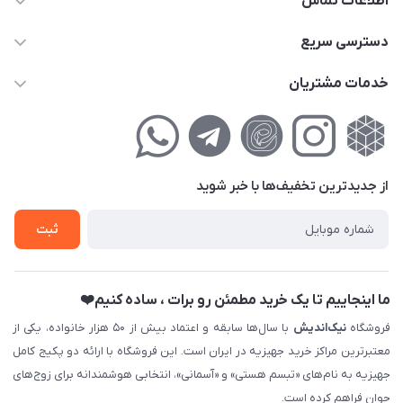
اطلاعات تماس
02177111474
دسترسی سریع
info@nikandish.ir
حساب کاربری
خدمات مشتریان
تهران ، تهرانپارس ، شهرک حکیمیه ، خیابان گلریز ، خیابان گلچین ،
مجله فروشگاه
راهنمای‌خرید‌آنلاین
کوچه گلریز 4 غربی ، پلاک 13
لیست محصولات
حریم خصوصی
درباره‌ما
فروش‌اقساطی
از جدید‌ترین تخفیف‌ها با‌ خبر شوید
تماس با ما
ثبت نام خرید جهیزیه
ثبت
فروش سازمانی و عمده
ما اینجاییم تا یک خرید مطمئن رو برات ، ساده کنیم❤️
فروشگاه
نیک‌اندیش
با سال‌ها سابقه و اعتماد بیش از ۵۰ هزار خانواده، یکی از
معتبرترین مراکز خرید جهیزیه در ایران است. این فروشگاه با ارائه دو پکیج کامل
جهیزیه به نام‌های «تبسم هستی» و «آسمانی»، انتخابی هوشمندانه برای زوج‌های
جوان فراهم کرده است.