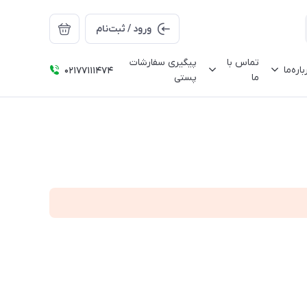
ورود / ثبت‌نام
تماس با
پیگیری سفارشات
باره‌ما
02177111474
ما
پستی