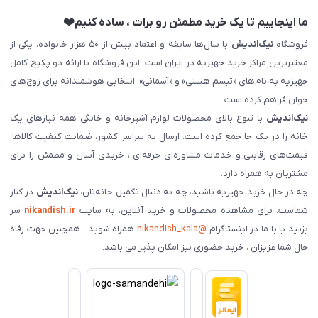
ما اینجاییم تا یک خرید مطمئن رو برات ، ساده کنیم❤️
فروشگاه
نیک‌اندیش
با سال‌ها سابقه و اعتماد بیش از ۵۰ هزار خانواده، یکی از
معتبرترین مراکز خرید جهیزیه در ایران است. این فروشگاه با ارائه دو پکیج کامل
جهیزیه به نام‌های «تبسم هستی» و «آسمانی»، انتخابی هوشمندانه برای زوج‌های
جوان فراهم کرده است.
نیک‌اندیش
با تنوع بالای محصولات لوازم آشپزخانه و خانگی همه نیازهای یک
خانه را در یک جا جمع کرده است. ارسال به سراسر کشور، ضمانت کیفیت کالاها،
قیمت‌های رقابتی و خدمات مشاوره‌ای حرفه‌ای ، خریدی آسان و مطمئن را برای
مشتریان به همراه دارد.
چه در حال خرید جهیزیه باشید، چه به دنبال تکمیل خانه‌تان،
نیک‌اندیش
در کنار
شماست. برای مشاهده محصولات و خرید آنلاین، به سایت
nikandish.ir
سر
بزنید یا با ما در اینستاگرام
@nikandish_kala
همراه شوید . همچنین جهت رفاه
حال شما عزیزان ، خرید حضوری نیز امکان پذیر می باشد.