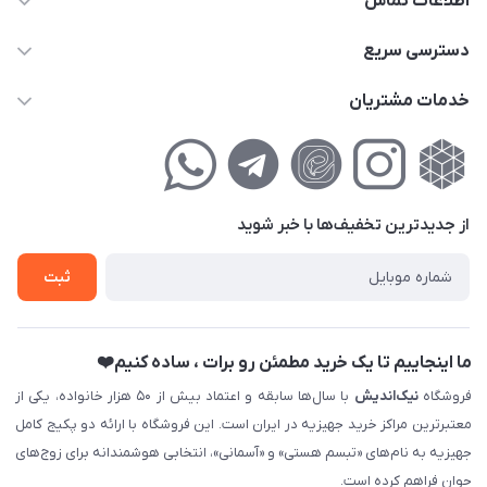
اطلاعات تماس
02177111474
دسترسی سریع
info@nikandish.ir
حساب کاربری
خدمات مشتریان
تهران ، تهرانپارس ، شهرک حکیمیه ، خیابان گلریز ، خیابان گلچین ،
مجله فروشگاه
راهنمای‌خرید‌آنلاین
کوچه گلریز 4 غربی ، پلاک 13
لیست محصولات
حریم خصوصی
درباره‌ما
فروش‌اقساطی
از جدید‌ترین تخفیف‌ها با‌ خبر شوید
تماس با ما
ثبت نام خرید جهیزیه
ثبت
فروش سازمانی و عمده
ما اینجاییم تا یک خرید مطمئن رو برات ، ساده کنیم❤️
فروشگاه
نیک‌اندیش
با سال‌ها سابقه و اعتماد بیش از ۵۰ هزار خانواده، یکی از
معتبرترین مراکز خرید جهیزیه در ایران است. این فروشگاه با ارائه دو پکیج کامل
جهیزیه به نام‌های «تبسم هستی» و «آسمانی»، انتخابی هوشمندانه برای زوج‌های
جوان فراهم کرده است.