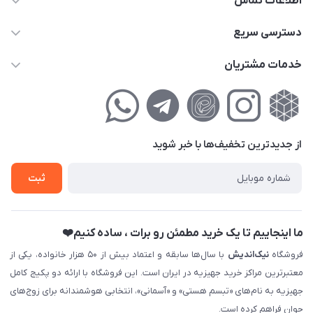
اطلاعات تماس
02177111474
دسترسی سریع
info@nikandish.ir
حساب کاربری
خدمات مشتریان
تهران ، تهرانپارس ، شهرک حکیمیه ، خیابان گلریز ، خیابان گلچین ،
مجله فروشگاه
راهنمای‌خرید‌آنلاین
کوچه گلریز 4 غربی ، پلاک 13
لیست محصولات
حریم خصوصی
درباره‌ما
فروش‌اقساطی
از جدید‌ترین تخفیف‌ها با‌ خبر شوید
تماس با ما
ثبت نام خرید جهیزیه
ثبت
فروش سازمانی و عمده
ما اینجاییم تا یک خرید مطمئن رو برات ، ساده کنیم❤️
فروشگاه
نیک‌اندیش
با سال‌ها سابقه و اعتماد بیش از ۵۰ هزار خانواده، یکی از
معتبرترین مراکز خرید جهیزیه در ایران است. این فروشگاه با ارائه دو پکیج کامل
جهیزیه به نام‌های «تبسم هستی» و «آسمانی»، انتخابی هوشمندانه برای زوج‌های
جوان فراهم کرده است.