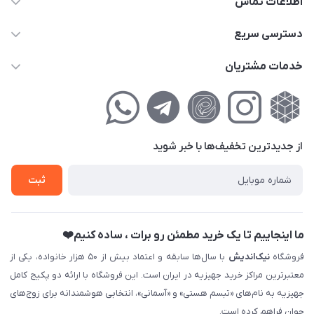
اطلاعات تماس
02177111474
دسترسی سریع
info@nikandish.ir
حساب کاربری
خدمات مشتریان
تهران ، تهرانپارس ، شهرک حکیمیه ، خیابان گلریز ، خیابان گلچین ،
مجله فروشگاه
راهنمای‌خرید‌آنلاین
کوچه گلریز 4 غربی ، پلاک 13
لیست محصولات
حریم خصوصی
درباره‌ما
فروش‌اقساطی
از جدید‌ترین تخفیف‌ها با‌ خبر شوید
تماس با ما
ثبت نام خرید جهیزیه
ثبت
فروش سازمانی و عمده
ما اینجاییم تا یک خرید مطمئن رو برات ، ساده کنیم❤️
فروشگاه
نیک‌اندیش
با سال‌ها سابقه و اعتماد بیش از ۵۰ هزار خانواده، یکی از
معتبرترین مراکز خرید جهیزیه در ایران است. این فروشگاه با ارائه دو پکیج کامل
جهیزیه به نام‌های «تبسم هستی» و «آسمانی»، انتخابی هوشمندانه برای زوج‌های
جوان فراهم کرده است.