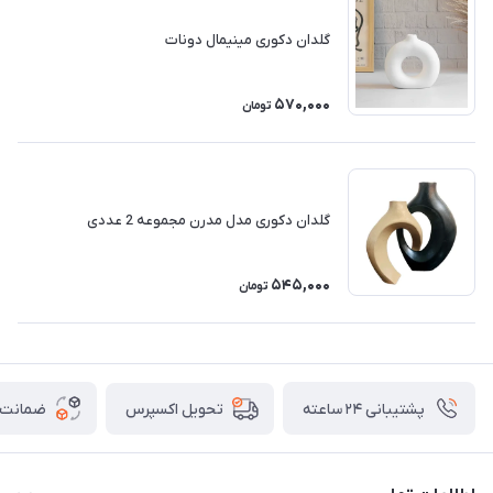
گلدان دکوری مینیمال دونات
570,000
تومان
گلدان دکوری مدل مدرن مجموعه 2 عددی
545,000
تومان
پشتیبانی ۲۴ ساعته
ضمانت ب
تحویل اکسپرس