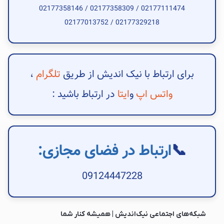
02177358146
/
02177358309
/
02177111474
02177013752
/
02177329218
برای ارتباط با نیک اندیش از طریق
تلگرام
،
واتس اپ
و
ایتا
در ارتباط باشید :
📞
ارتباط در فضای مجازی
:
09124447228
شبکه‌های اجتماعی نیک‌اندیش | همیشه کنار شما