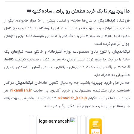
ما اینجاییم تا یک خرید مطمئن رو برات ، ساده کنیم❤️
فروشگاه
نیک‌اندیش
با سال‌ها سابقه و اعتماد بیش از ۵۰ هزار خانواده، یکی از
معتبرترین مراکز خرید جهیزیه در ایران است. این فروشگاه با ارائه دو پکیج کامل
جهیزیه به نام‌های «تبسم هستی» و «آسمانی»، انتخابی هوشمندانه برای زوج‌های
جوان فراهم کرده است.
نیک‌اندیش
با تنوع بالای محصولات لوازم آشپزخانه و خانگی همه نیازهای یک
خانه را در یک جا جمع کرده است. ارسال به سراسر کشور، ضمانت کیفیت کالاها،
قیمت‌های رقابتی و خدمات مشاوره‌ای حرفه‌ای ، خریدی آسان و مطمئن را برای
مشتریان به همراه دارد.
چه در حال خرید جهیزیه باشید، چه به دنبال تکمیل خانه‌تان،
نیک‌اندیش
در کنار
شماست. برای مشاهده محصولات و خرید آنلاین، به سایت
nikandish.ir
سر
بزنید یا با ما در اینستاگرام
@nikandish_kala
همراه شوید . همچنین جهت رفاه
حال شما عزیزان ، خرید حضوری نیز امکان پذیر می باشد.