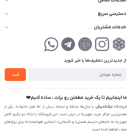
اطلاعات تماس
02177111474
دسترسی سریع
info@nikandish.ir
حساب کاربری
خدمات مشتریان
تهران ، تهرانپارس ، شهرک حکیمیه ، خیابان گلریز ، خیابان گلچین ،
مجله فروشگاه
راهنمای‌خرید‌آنلاین
کوچه گلریز 4 غربی ، پلاک 13
لیست محصولات
حریم خصوصی
درباره‌ما
فروش‌اقساطی
از جدید‌ترین تخفیف‌ها با‌ خبر شوید
تماس با ما
ثبت نام خرید جهیزیه
ثبت
فروش سازمانی و عمده
ما اینجاییم تا یک خرید مطمئن رو برات ، ساده کنیم❤️
فروشگاه
نیک‌اندیش
با سال‌ها سابقه و اعتماد بیش از ۵۰ هزار خانواده، یکی از
معتبرترین مراکز خرید جهیزیه در ایران است. این فروشگاه با ارائه دو پکیج کامل
جهیزیه به نام‌های «تبسم هستی» و «آسمانی»، انتخابی هوشمندانه برای زوج‌های
جوان فراهم کرده است.