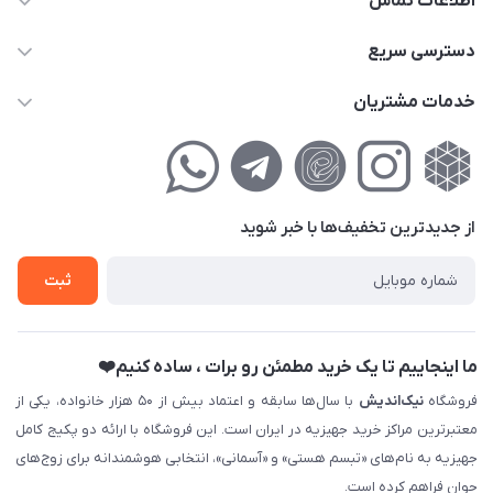
اطلاعات تماس
02177111474
دسترسی سریع
info@nikandish.ir
حساب کاربری
خدمات مشتریان
تهران ، تهرانپارس ، شهرک حکیمیه ، خیابان گلریز ، خیابان گلچین ،
مجله فروشگاه
راهنمای‌خرید‌آنلاین
کوچه گلریز 4 غربی ، پلاک 13
لیست محصولات
حریم خصوصی
درباره‌ما
فروش‌اقساطی
از جدید‌ترین تخفیف‌ها با‌ خبر شوید
تماس با ما
ثبت نام خرید جهیزیه
ثبت
فروش سازمانی و عمده
ما اینجاییم تا یک خرید مطمئن رو برات ، ساده کنیم❤️
فروشگاه
نیک‌اندیش
با سال‌ها سابقه و اعتماد بیش از ۵۰ هزار خانواده، یکی از
معتبرترین مراکز خرید جهیزیه در ایران است. این فروشگاه با ارائه دو پکیج کامل
جهیزیه به نام‌های «تبسم هستی» و «آسمانی»، انتخابی هوشمندانه برای زوج‌های
جوان فراهم کرده است.