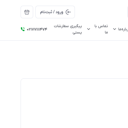
ورود / ثبت‌نام
تماس با
پیگیری سفارشات
باره‌ما
02177111474
ما
پستی