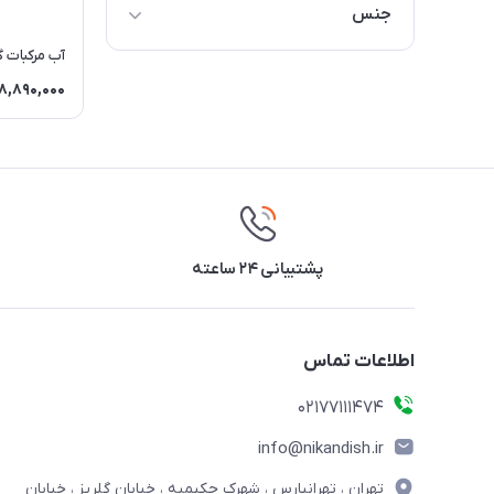
جنس
استيل
آب مرکبات گیر
8,890,000
پشتیبانی ۲۴ ساعته
اطلاعات تماس
02177111474
info@nikandish.ir
تهران ، تهرانپارس ، شهرک حکیمیه ، خیابان گلریز ، خیابان