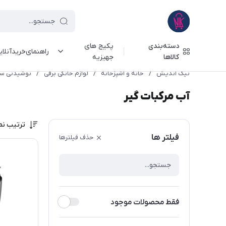
دسته‌بندی
پکیج های
راهنمای‌خرید‌آنلا
کالاها
جهیزیه
نیک اندیش
/
خانه و آشپزخانه
/
لوازم خانگی برقی
/
نوشیدنی سا
آب مرکبات گیر
ترتیب نم
فیلتر ها
حذف فیلترها
فقط محصولات موجود