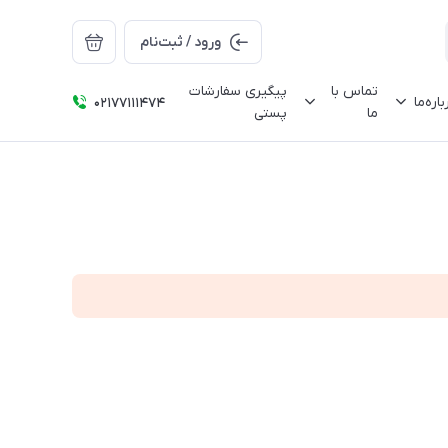
ورود / ثبت‌نام
تماس با
پیگیری سفارشات
باره‌ما
02177111474
ما
پستی