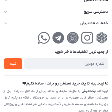
اطلاعات تماس
02177111474
دسترسی سریع
info@nikandish.ir
حساب کاربری
خدمات مشتریان
تهران ، تهرانپارس ، شهرک حکیمیه ، خیابان گلریز ، خیابان گلچین ،
مجله فروشگاه
راهنمای‌خرید‌آنلاین
کوچه گلریز 4 غربی ، پلاک 13
لیست محصولات
حریم خصوصی
درباره‌ما
فروش‌اقساطی
از جدید‌ترین تخفیف‌ها با‌ خبر شوید
تماس با ما
ثبت نام خرید جهیزیه
ثبت
فروش سازمانی و عمده
ما اینجاییم تا یک خرید مطمئن رو برات ، ساده کنیم❤️
فروشگاه
نیک‌اندیش
با سال‌ها سابقه و اعتماد بیش از ۵۰ هزار خانواده، یکی از
معتبرترین مراکز خرید جهیزیه در ایران است. این فروشگاه با ارائه دو پکیج کامل
جهیزیه به نام‌های «تبسم هستی» و «آسمانی»، انتخابی هوشمندانه برای زوج‌های
جوان فراهم کرده است.