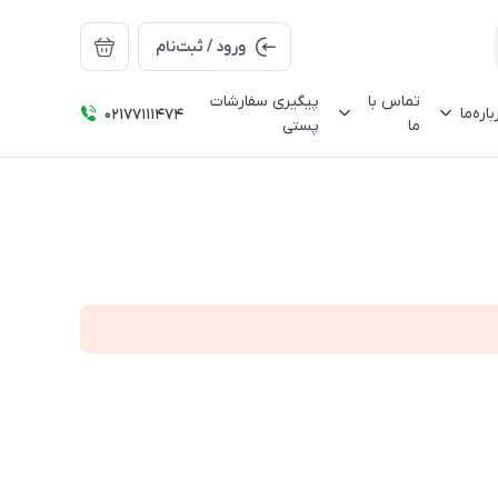
ورود / ثبت‌نام
تماس با
پیگیری سفارشات
باره‌ما
02177111474
ما
پستی