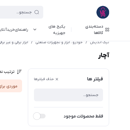
دسته‌بندی
پکیج های
راهنمای‌خرید‌آنلا
کالاها
جهیزیه
نیک اندیش
/
خودرو ، ابزار و تجهیزات صنعتی
/
ابزار برقی و غیر برق
آچار
ترتیب نم
فیلتر ها
حذف فیلترها
موردی برای
فقط محصولات موجود