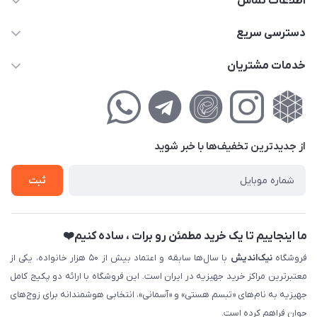
اطلاعات تماس
02177111474
دسترسی سریع
info@nikandish.ir
حساب کاربری
خدمات مشتریان
تهران ، تهرانپارس ، شهرک حکیمیه ، خیابان گلریز ، خیابان گلچین ،
مجله فروشگاه
راهنمای‌خرید‌آنلاین
کوچه گلریز 4 غربی ، پلاک 13
لیست محصولات
حریم خصوصی
درباره‌ما
فروش‌اقساطی
از جدید‌ترین تخفیف‌ها با‌ خبر شوید
تماس با ما
ثبت نام خرید جهیزیه
ثبت
فروش سازمانی و عمده
ما اینجاییم تا یک خرید مطمئن رو برات ، ساده کنیم❤️
فروشگاه
نیک‌اندیش
با سال‌ها سابقه و اعتماد بیش از ۵۰ هزار خانواده، یکی از
معتبرترین مراکز خرید جهیزیه در ایران است. این فروشگاه با ارائه دو پکیج کامل
جهیزیه به نام‌های «تبسم هستی» و «آسمانی»، انتخابی هوشمندانه برای زوج‌های
جوان فراهم کرده است.