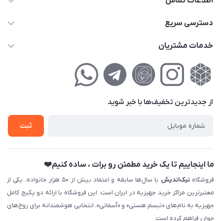
اطلاعات تماس
02177111474
دسترسی سریع
info@nikandish.ir
حساب کاربری
خدمات مشتریان
تهران ، تهرانپارس ، شهرک حکیمیه ، خیابان گلریز ، خیابان گلچین ،
مجله فروشگاه
راهنمای‌خرید‌آنلاین
کوچه گلریز 4 غربی ، پلاک 13
لیست محصولات
حریم خصوصی
درباره‌ما
فروش‌اقساطی
از جدید‌ترین تخفیف‌ها با‌ خبر شوید
تماس با ما
ثبت نام خرید جهیزیه
ثبت
فروش سازمانی و عمده
ما اینجاییم تا یک خرید مطمئن رو برات ، ساده کنیم❤️
فروشگاه
نیک‌اندیش
با سال‌ها سابقه و اعتماد بیش از ۵۰ هزار خانواده، یکی از
معتبرترین مراکز خرید جهیزیه در ایران است. این فروشگاه با ارائه دو پکیج کامل
جهیزیه به نام‌های «تبسم هستی» و «آسمانی»، انتخابی هوشمندانه برای زوج‌های
جوان فراهم کرده است.