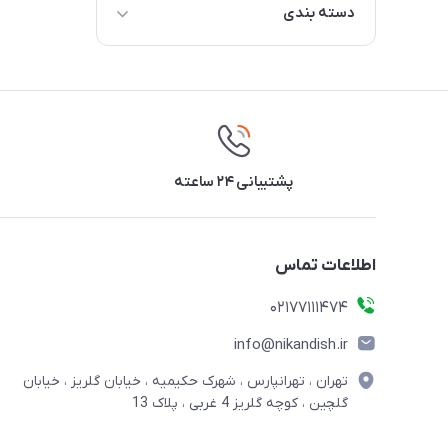
دسته بندی
باکس
جعبه و کیف ابزار
پشتیبانی ۲۴ ساعته
اطلاعات تماس
02177111474
info@nikandish.ir
تهران ، تهرانپارس ، شهرک حکیمیه ، خیابان گلریز ، خیابان
گلچین ، کوچه گلریز 4 غربی ، پلاک 13