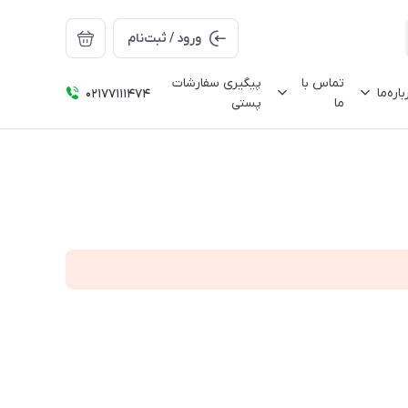
ورود / ثبت‌نام
تماس با
پیگیری سفارشات
باره‌ما
02177111474
ما
پستی