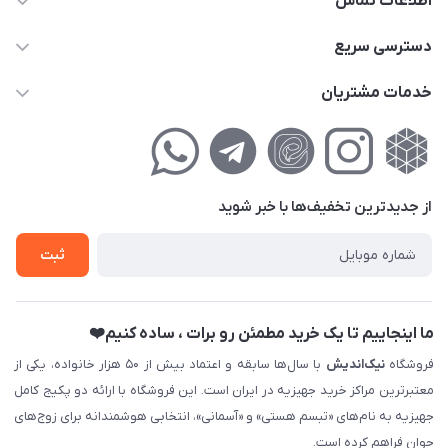
اطلاعات تماس
02177111474
دسترسی سریع
info@nikandish.ir
حساب کاربری
خدمات مشتریان
تهران ، تهرانپارس ، شهرک حکیمیه ، خیابان گلریز ، خیابان گلچین ،
مجله فروشگاه
راهنمای‌خرید‌آنلاین
کوچه گلریز 4 غربی ، پلاک 13
لیست محصولات
حریم خصوصی
درباره‌ما
فروش‌اقساطی
از جدید‌ترین تخفیف‌ها با‌ خبر شوید
تماس با ما
ثبت نام خرید جهیزیه
ثبت
فروش سازمانی و عمده
ما اینجاییم تا یک خرید مطمئن رو برات ، ساده کنیم❤️
فروشگاه
نیک‌اندیش
با سال‌ها سابقه و اعتماد بیش از ۵۰ هزار خانواده، یکی از
معتبرترین مراکز خرید جهیزیه در ایران است. این فروشگاه با ارائه دو پکیج کامل
جهیزیه به نام‌های «تبسم هستی» و «آسمانی»، انتخابی هوشمندانه برای زوج‌های
جوان فراهم کرده است.