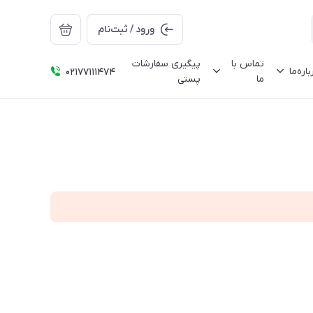
ورود / ثبت‌نام
تماس با
پیگیری سفارشات
باره‌ما
02177111474
ما
پستی