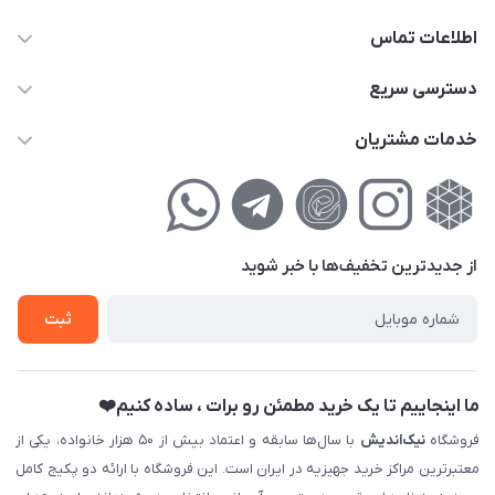
اطلاعات تماس
02177111474
دسترسی سریع
info@nikandish.ir
حساب کاربری
خدمات مشتریان
تهران ، تهرانپارس ، شهرک حکیمیه ، خیابان گلریز ، خیابان گلچین ،
مجله فروشگاه
راهنمای‌خرید‌آنلاین
کوچه گلریز 4 غربی ، پلاک 13
لیست محصولات
حریم خصوصی
درباره‌ما
فروش‌اقساطی
از جدید‌ترین تخفیف‌ها با‌ خبر شوید
تماس با ما
ثبت نام خرید جهیزیه
ثبت
فروش سازمانی و عمده
ما اینجاییم تا یک خرید مطمئن رو برات ، ساده کنیم❤️
فروشگاه
نیک‌اندیش
با سال‌ها سابقه و اعتماد بیش از ۵۰ هزار خانواده، یکی از
معتبرترین مراکز خرید جهیزیه در ایران است. این فروشگاه با ارائه دو پکیج کامل