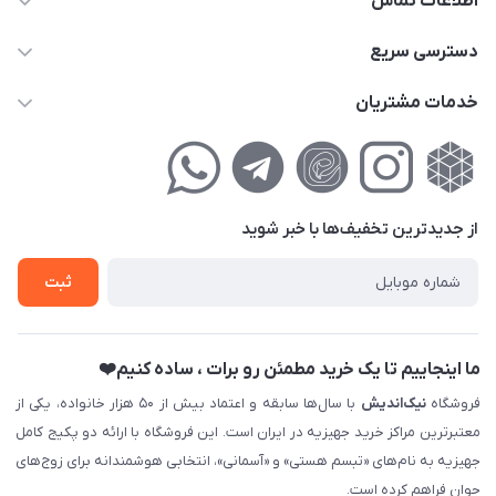
اطلاعات تماس
02177111474
دسترسی سریع
info@nikandish.ir
حساب کاربری
خدمات مشتریان
تهران ، تهرانپارس ، شهرک حکیمیه ، خیابان گلریز ، خیابان گلچین ،
مجله فروشگاه
راهنمای‌خرید‌آنلاین
کوچه گلریز 4 غربی ، پلاک 13
لیست محصولات
حریم خصوصی
درباره‌ما
فروش‌اقساطی
از جدید‌ترین تخفیف‌ها با‌ خبر شوید
تماس با ما
ثبت نام خرید جهیزیه
ثبت
فروش سازمانی و عمده
ما اینجاییم تا یک خرید مطمئن رو برات ، ساده کنیم❤️
فروشگاه
نیک‌اندیش
با سال‌ها سابقه و اعتماد بیش از ۵۰ هزار خانواده، یکی از
معتبرترین مراکز خرید جهیزیه در ایران است. این فروشگاه با ارائه دو پکیج کامل
جهیزیه به نام‌های «تبسم هستی» و «آسمانی»، انتخابی هوشمندانه برای زوج‌های
جوان فراهم کرده است.