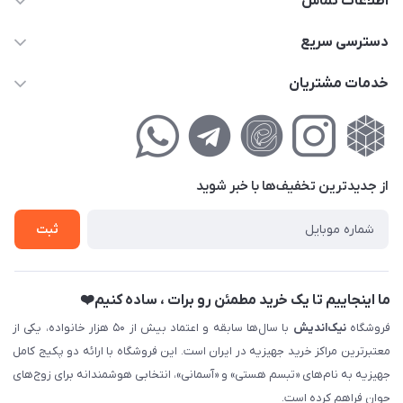
اطلاعات تماس
02177111474
دسترسی سریع
info@nikandish.ir
حساب کاربری
خدمات مشتریان
تهران ، تهرانپارس ، شهرک حکیمیه ، خیابان گلریز ، خیابان گلچین ،
مجله فروشگاه
راهنمای‌خرید‌آنلاین
کوچه گلریز 4 غربی ، پلاک 13
لیست محصولات
حریم خصوصی
درباره‌ما
فروش‌اقساطی
از جدید‌ترین تخفیف‌ها با‌ خبر شوید
تماس با ما
ثبت نام خرید جهیزیه
ثبت
فروش سازمانی و عمده
ما اینجاییم تا یک خرید مطمئن رو برات ، ساده کنیم❤️
فروشگاه
نیک‌اندیش
با سال‌ها سابقه و اعتماد بیش از ۵۰ هزار خانواده، یکی از
معتبرترین مراکز خرید جهیزیه در ایران است. این فروشگاه با ارائه دو پکیج کامل
جهیزیه به نام‌های «تبسم هستی» و «آسمانی»، انتخابی هوشمندانه برای زوج‌های
جوان فراهم کرده است.