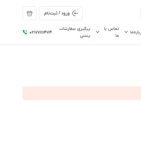
ورود / ثبت‌نام
تماس با
پیگیری سفارشات
باره‌ما
02177111474
ما
پستی