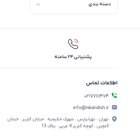
دسته بندی
اسباب بازی
وسایل بازی و تجهیزات پارکی کودک
پشتیبانی ۲۴ ساعته
اطلاعات تماس
02177111474
info@nikandish.ir
تهران ، تهرانپارس ، شهرک حکیمیه ، خیابان گلریز ، خیابان
گلچین ، کوچه گلریز 4 غربی ، پلاک 13