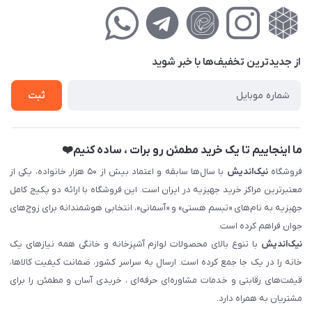
مجله فروشگاه
راهنمای‌خرید‌آنلاین
کوچه گلریز 4 غربی ، پلاک 13
لیست محصولات
حریم خصوصی
درباره‌ما
فروش‌اقساطی
از جدید‌ترین تخفیف‌ها با‌ خبر شوید
تماس با ما
ثبت نام خرید جهیزیه
ثبت
فروش سازمانی و عمده
ما اینجاییم تا یک خرید مطمئن رو برات ، ساده کنیم❤️
فروشگاه
نیک‌اندیش
با سال‌ها سابقه و اعتماد بیش از ۵۰ هزار خانواده، یکی از
معتبرترین مراکز خرید جهیزیه در ایران است. این فروشگاه با ارائه دو پکیج کامل
جهیزیه به نام‌های «تبسم هستی» و «آسمانی»، انتخابی هوشمندانه برای زوج‌های
جوان فراهم کرده است.
نیک‌اندیش
با تنوع بالای محصولات لوازم آشپزخانه و خانگی همه نیازهای یک
خانه را در یک جا جمع کرده است. ارسال به سراسر کشور، ضمانت کیفیت کالاها،
قیمت‌های رقابتی و خدمات مشاوره‌ای حرفه‌ای ، خریدی آسان و مطمئن را برای
مشتریان به همراه دارد.