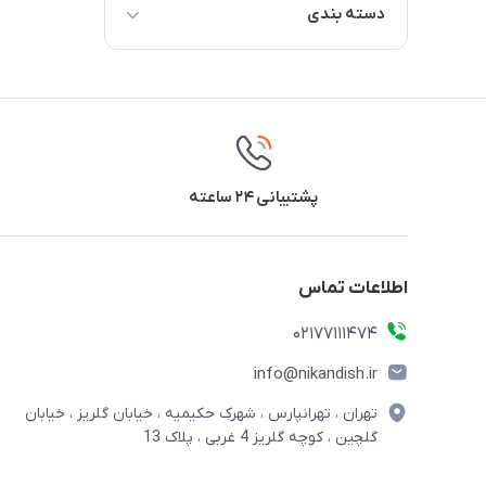
دسته بندی
قابلمه و تابه
پشتیبانی ۲۴ ساعته
اطلاعات تماس
02177111474
info@nikandish.ir
تهران ، تهرانپارس ، شهرک حکیمیه ، خیابان گلریز ، خیابان
گلچین ، کوچه گلریز 4 غربی ، پلاک 13