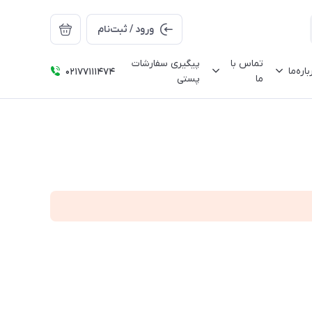
ورود / ثبت‌نام
تماس با
پیگیری سفارشات
باره‌ما
02177111474
ما
پستی