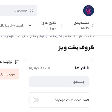
دسته‌بندی
پکیج های
راهنمای‌خرید‌آنلا
کالاها
جهیزیه
نیک اندیش
/
خانه و آشپزخانه
/
لوازم خانگی برقی
/
لوازم پخت و
ظروف پخت و پز
ترتیب نم
فیلتر ها
حذف فیلترها
موردی برای
فقط محصولات موجود