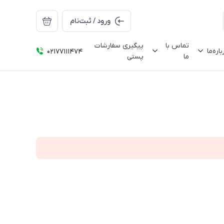
ورود / ثبت‌نام
تماس با
پیگیری سفارشات
باره‌ما
02177111474
ما
پستی