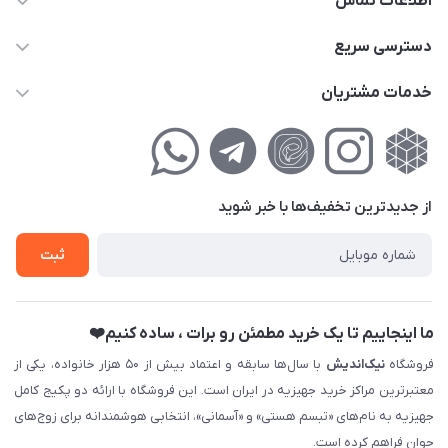
اطلاعات تماس
02177111474
دسترسی سریع
info@nikandish.ir
حساب کاربری
خدمات مشتریان
تهران ، تهرانپارس ، شهرک حکیمیه ، خیابان گلریز ، خیابان گلچین ،
مجله فروشگاه
راهنمای‌خرید‌آنلاین
کوچه گلریز 4 غربی ، پلاک 13
لیست محصولات
حریم خصوصی
درباره‌ما
فروش‌اقساطی
از جدید‌ترین تخفیف‌ها با‌ خبر شوید
تماس با ما
ثبت نام خرید جهیزیه
ثبت
فروش سازمانی و عمده
ما اینجاییم تا یک خرید مطمئن رو برات ، ساده کنیم❤️
فروشگاه
نیک‌اندیش
با سال‌ها سابقه و اعتماد بیش از ۵۰ هزار خانواده، یکی از
معتبرترین مراکز خرید جهیزیه در ایران است. این فروشگاه با ارائه دو پکیج کامل
جهیزیه به نام‌های «تبسم هستی» و «آسمانی»، انتخابی هوشمندانه برای زوج‌های
جوان فراهم کرده است.