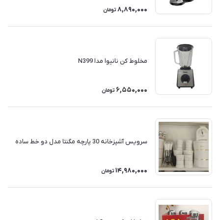
8,890,000
تومان
مخلوط کن نانیوا مدا N399
6,550,000
تومان
سرویس آشپزخانه 30 پارچه مگنتا مدل دو خط ساده
14,980,000
تومان