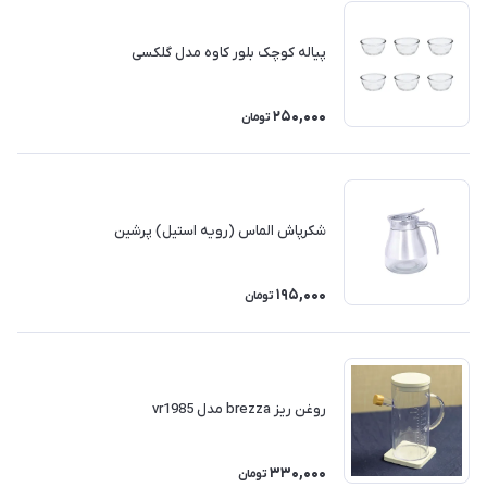
پیاله کوچک بلور کاوه مدل گلکسی
250,000
تومان
شکرپاش الماس (رویه استیل) پرشین
195,000
تومان
روغن ریز brezza مدل vr1985
330,000
تومان