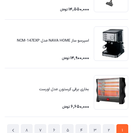
14,550,000
تومان
اسپرسو ساز NAVA HOME مدل NCM-147EXP
14,900,000
تومان
بخاری برقی کرستون مدل اورست
6,650,000
تومان
8
7
6
5
4
3
2
1