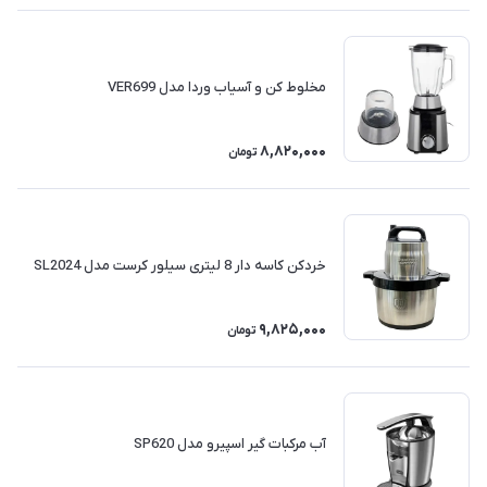
مخلوط کن و آسیاب وردا مدل VER699
8,820,000
تومان
خردکن کاسه دار 8 لیتری سیلور کرست مدل SL2024
9,825,000
تومان
آب مرکبات گیر اسپیرو مدل SP620