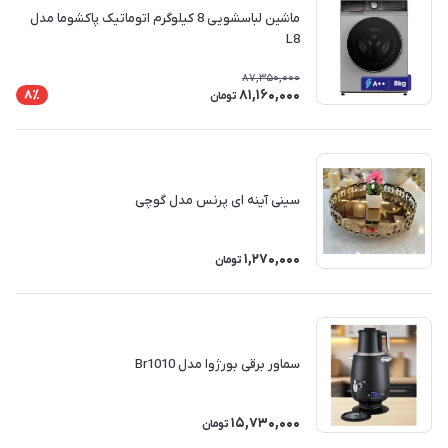
ماشین لباسشویی 8 کیلوگرم اتوماتیک پاکشوما مدل
L8
87,350,000
81,160,000
8٪
تومان
سینی آینه ای پرنس مدل گوچی
1,270,000
تومان
سماور برقی بورژوا مدل Br1010
15,730,000
تومان