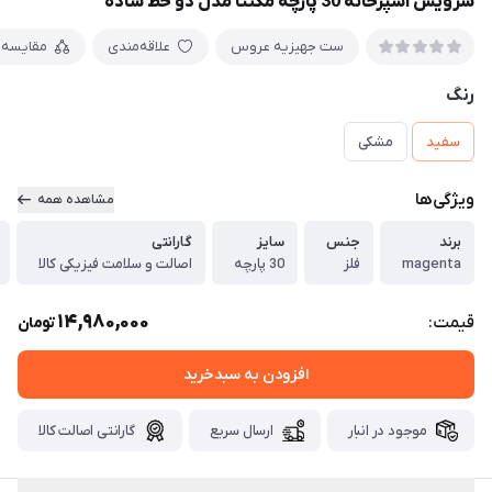
سرویس آشپزخانه 30 پارچه مگنتا مدل دو خط ساده
ست جهیزیه عروس
علاقه‌مندی
مقایسه
رنگ
سفید
مشکی
ویژگی‌ها
مشاهده همه
برند
جنس
سایز
گارانتی
magenta
فلز
30 پارچه
اصالت و سلامت فیزیکی کالا
14,980,000
قیمت:
تومان
افزودن به سبدخرید
موجود در انبار
ارسال سریع
گارانتی اصالت کالا