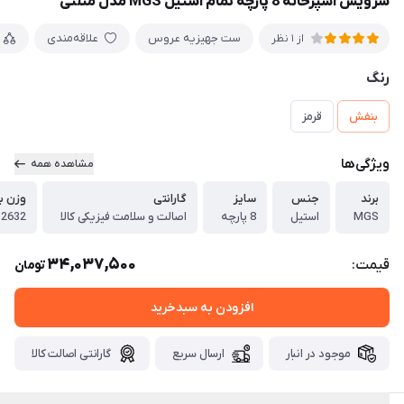
سرویس آشپزخانه 8 پارچه تمام استیل MGS مدل مثلثی
ست جهیزیه عروس
علاقه‌مندی
از 1 نظر
رنگ
بنفش
قرمز
ویژگی‌ها
مشاهده همه
برند
جنس
سایز
گارانتی
وزن ب
MGS
استیل
8 پارچه
اصالت و سلامت فیزیکی کالا
12632
34,037,500
قیمت:
تومان
افزودن به سبدخرید
موجود در انبار
ارسال سریع
گارانتی اصالت کالا