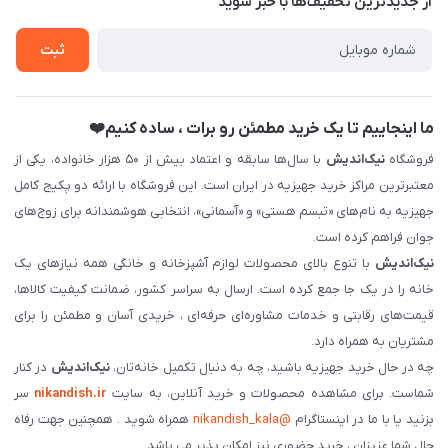
از جدید‌ترین تخفیف‌ها با‌ خبر شوید
تماس با ما
ثبت نام خرید جهیزیه
ثبت
فروش سازمانی و عمده
ما اینجاییم تا یک خرید مطمئن رو برات ، ساده کنیم❤️
فروشگاه
نیک‌اندیش
با سال‌ها سابقه و اعتماد بیش از ۵۰ هزار خانواده، یکی از
معتبرترین مراکز خرید جهیزیه در ایران است. این فروشگاه با ارائه دو پکیج کامل
جهیزیه به نام‌های «تبسم هستی» و «آسمانی»، انتخابی هوشمندانه برای زوج‌های
جوان فراهم کرده است.
نیک‌اندیش
با تنوع بالای محصولات لوازم آشپزخانه و خانگی همه نیازهای یک
خانه را در یک جا جمع کرده است. ارسال به سراسر کشور، ضمانت کیفیت کالاها،
قیمت‌های رقابتی و خدمات مشاوره‌ای حرفه‌ای ، خریدی آسان و مطمئن را برای
مشتریان به همراه دارد.
چه در حال خرید جهیزیه باشید، چه به دنبال تکمیل خانه‌تان،
نیک‌اندیش
در کنار
شماست. برای مشاهده محصولات و خرید آنلاین، به سایت
nikandish.ir
سر
بزنید یا با ما در اینستاگرام
@nikandish_kala
همراه شوید . همچنین جهت رفاه
حال شما عزیزان ، خرید حضوری نیز امکان پذیر می باشد.