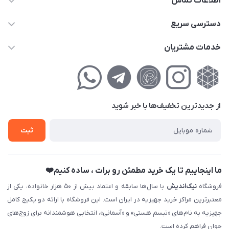
اطلاعات تماس
02177111474
دسترسی سریع
info@nikandish.ir
حساب کاربری
خدمات مشتریان
تهران ، تهرانپارس ، شهرک حکیمیه ، خیابان گلریز ، خیابان گلچین ،
مجله فروشگاه
راهنمای‌خرید‌آنلاین
کوچه گلریز 4 غربی ، پلاک 13
لیست محصولات
حریم خصوصی
درباره‌ما
فروش‌اقساطی
از جدید‌ترین تخفیف‌ها با‌ خبر شوید
تماس با ما
ثبت نام خرید جهیزیه
ثبت
فروش سازمانی و عمده
ما اینجاییم تا یک خرید مطمئن رو برات ، ساده کنیم❤️
فروشگاه
نیک‌اندیش
با سال‌ها سابقه و اعتماد بیش از ۵۰ هزار خانواده، یکی از
معتبرترین مراکز خرید جهیزیه در ایران است. این فروشگاه با ارائه دو پکیج کامل
جهیزیه به نام‌های «تبسم هستی» و «آسمانی»، انتخابی هوشمندانه برای زوج‌های
جوان فراهم کرده است.