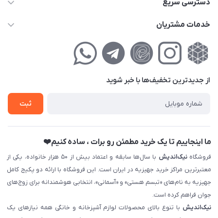
دسترسی سریع
info@nikandish.ir
حساب کاربری
خدمات مشتریان
تهران ، تهرانپارس ، شهرک حکیمیه ، خیابان گلریز ، خیابان گلچین ،
مجله فروشگاه
راهنمای‌خرید‌آنلاین
کوچه گلریز 4 غربی ، پلاک 13
لیست محصولات
حریم خصوصی
درباره‌ما
فروش‌اقساطی
از جدید‌ترین تخفیف‌ها با‌ خبر شوید
تماس با ما
ثبت نام خرید جهیزیه
ثبت
فروش سازمانی و عمده
ما اینجاییم تا یک خرید مطمئن رو برات ، ساده کنیم❤️
فروشگاه
نیک‌اندیش
با سال‌ها سابقه و اعتماد بیش از ۵۰ هزار خانواده، یکی از
معتبرترین مراکز خرید جهیزیه در ایران است. این فروشگاه با ارائه دو پکیج کامل
جهیزیه به نام‌های «تبسم هستی» و «آسمانی»، انتخابی هوشمندانه برای زوج‌های
جوان فراهم کرده است.
نیک‌اندیش
با تنوع بالای محصولات لوازم آشپزخانه و خانگی همه نیازهای یک