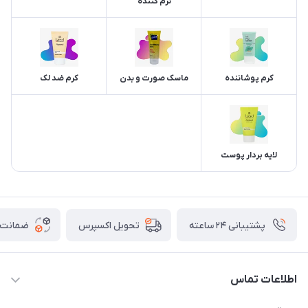
نرم کننده
کرم پوشاننده
ماسک صورت و بدن
کرم ضد لک
لایه بردار پوست
پشتیبانی ۲۴ ساعته
ضمانت ب
تحویل اکسپرس
اطلاعات تماس
02177111474