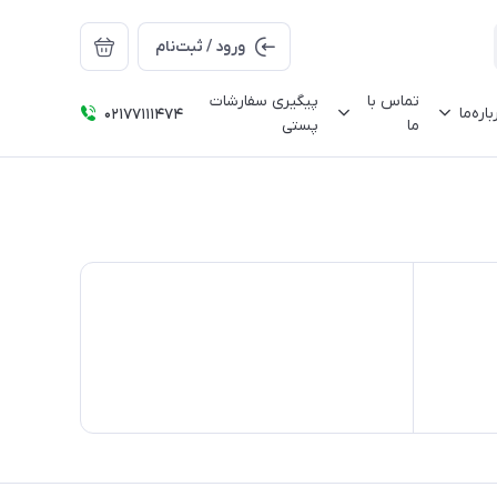
ورود / ثبت‌نام
تماس با
پیگیری سفارشات
باره‌ما
02177111474
ما
پستی