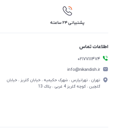
پشتیبانی ۲۴ ساعته
اطلاعات تماس
02177111474
info@nikandish.ir
تهران ، تهرانپارس ، شهرک حکیمیه ، خیابان گلریز ، خیابان
گلچین ، کوچه گلریز 4 غربی ، پلاک 13