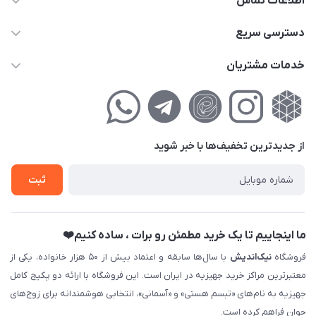
اطلاعات تماس
02177111474
دسترسی سریع
info@nikandish.ir
حساب کاربری
خدمات مشتریان
تهران ، تهرانپارس ، شهرک حکیمیه ، خیابان گلریز ، خیابان گلچین ،
مجله فروشگاه
راهنمای‌خرید‌آنلاین
کوچه گلریز 4 غربی ، پلاک 13
لیست محصولات
حریم خصوصی
درباره‌ما
فروش‌اقساطی
از جدید‌ترین تخفیف‌ها با‌ خبر شوید
تماس با ما
ثبت نام خرید جهیزیه
ثبت
فروش سازمانی و عمده
ما اینجاییم تا یک خرید مطمئن رو برات ، ساده کنیم❤️
فروشگاه
نیک‌اندیش
با سال‌ها سابقه و اعتماد بیش از ۵۰ هزار خانواده، یکی از
معتبرترین مراکز خرید جهیزیه در ایران است. این فروشگاه با ارائه دو پکیج کامل
جهیزیه به نام‌های «تبسم هستی» و «آسمانی»، انتخابی هوشمندانه برای زوج‌های
جوان فراهم کرده است.