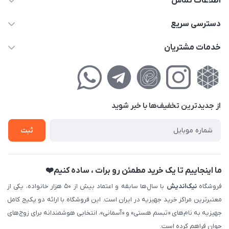
اطلاعات تماس
02177111474
دسترسی سریع
info@nikandish.ir
حساب کاربری
خدمات مشتریان
تهران ، تهرانپارس ، شهرک حکیمیه ، خیابان گلریز ، خیابان گلچین ،
مجله فروشگاه
راهنمای‌خرید‌آنلاین
کوچه گلریز 4 غربی ، پلاک 13
لیست محصولات
حریم خصوصی
درباره‌ما
فروش‌اقساطی
از جدید‌ترین تخفیف‌ها با‌ خبر شوید
تماس با ما
ثبت نام خرید جهیزیه
ثبت
فروش سازمانی و عمده
ما اینجاییم تا یک خرید مطمئن رو برات ، ساده کنیم❤️
فروشگاه
نیک‌اندیش
با سال‌ها سابقه و اعتماد بیش از ۵۰ هزار خانواده، یکی از
معتبرترین مراکز خرید جهیزیه در ایران است. این فروشگاه با ارائه دو پکیج کامل
جهیزیه به نام‌های «تبسم هستی» و «آسمانی»، انتخابی هوشمندانه برای زوج‌های
جوان فراهم کرده است.