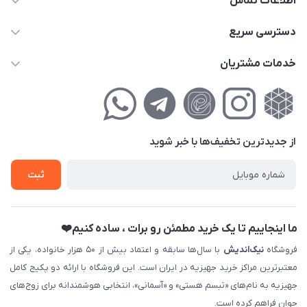
اطلاعات تماس
02177111474
دسترسی سریع
info@nikandish.ir
حساب کاربری
خدمات مشتریان
تهران ، تهرانپارس ، شهرک حکیمیه ، خیابان گلریز ، خیابان گلچین ،
مجله فروشگاه
راهنمای‌خرید‌آنلاین
کوچه گلریز 4 غربی ، پلاک 13
لیست محصولات
حریم خصوصی
درباره‌ما
فروش‌اقساطی
از جدید‌ترین تخفیف‌ها با‌ خبر شوید
تماس با ما
ثبت نام خرید جهیزیه
ثبت
فروش سازمانی و عمده
ما اینجاییم تا یک خرید مطمئن رو برات ، ساده کنیم❤️
فروشگاه
نیک‌اندیش
با سال‌ها سابقه و اعتماد بیش از ۵۰ هزار خانواده، یکی از
معتبرترین مراکز خرید جهیزیه در ایران است. این فروشگاه با ارائه دو پکیج کامل
جهیزیه به نام‌های «تبسم هستی» و «آسمانی»، انتخابی هوشمندانه برای زوج‌های
جوان فراهم کرده است.