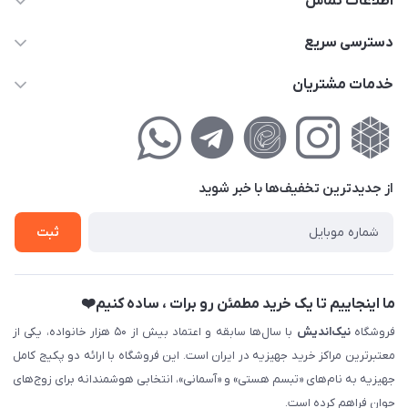
اطلاعات تماس
02177111474
دسترسی سریع
info@nikandish.ir
حساب کاربری
خدمات مشتریان
تهران ، تهرانپارس ، شهرک حکیمیه ، خیابان گلریز ، خیابان گلچین ،
مجله فروشگاه
راهنمای‌خرید‌آنلاین
کوچه گلریز 4 غربی ، پلاک 13
لیست محصولات
حریم خصوصی
درباره‌ما
فروش‌اقساطی
از جدید‌ترین تخفیف‌ها با‌ خبر شوید
تماس با ما
ثبت نام خرید جهیزیه
ثبت
فروش سازمانی و عمده
ما اینجاییم تا یک خرید مطمئن رو برات ، ساده کنیم❤️
فروشگاه
نیک‌اندیش
با سال‌ها سابقه و اعتماد بیش از ۵۰ هزار خانواده، یکی از
معتبرترین مراکز خرید جهیزیه در ایران است. این فروشگاه با ارائه دو پکیج کامل
جهیزیه به نام‌های «تبسم هستی» و «آسمانی»، انتخابی هوشمندانه برای زوج‌های
جوان فراهم کرده است.