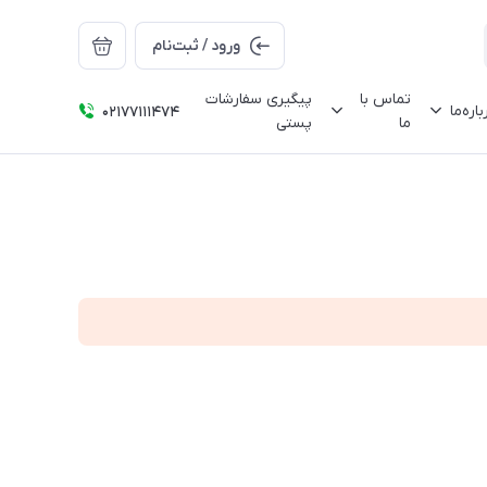
ورود / ثبت‌نام
تماس با
پیگیری سفارشات
باره‌ما
02177111474
ما
پستی