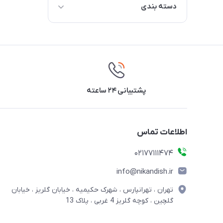
دسته بندی
لوازم جانبی موتور سیکلت
لوازم یدکی موتور سیکلت
موتور سیکلت
پشتیبانی ۲۴ ساعته
اطلاعات تماس
02177111474
info@nikandish.ir
تهران ، تهرانپارس ، شهرک حکیمیه ، خیابان گلریز ، خیابان
گلچین ، کوچه گلریز 4 غربی ، پلاک 13