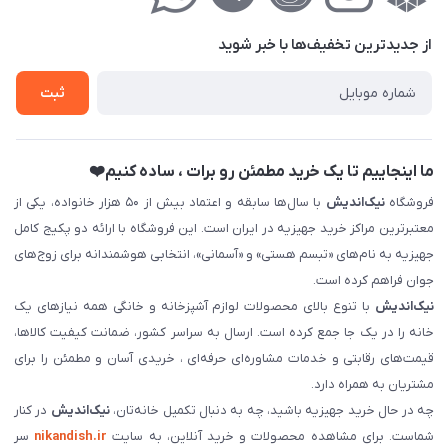
حریم خصوصی
درباره‌ما
فروش‌اقساطی
از جدید‌ترین تخفیف‌ها با‌ خبر شوید
تماس با ما
ثبت نام خرید جهیزیه
ثبت
فروش سازمانی و عمده
ما اینجاییم تا یک خرید مطمئن رو برات ، ساده کنیم❤️
فروشگاه
نیک‌اندیش
با سال‌ها سابقه و اعتماد بیش از ۵۰ هزار خانواده، یکی از
معتبرترین مراکز خرید جهیزیه در ایران است. این فروشگاه با ارائه دو پکیج کامل
جهیزیه به نام‌های «تبسم هستی» و «آسمانی»، انتخابی هوشمندانه برای زوج‌های
جوان فراهم کرده است.
نیک‌اندیش
با تنوع بالای محصولات لوازم آشپزخانه و خانگی همه نیازهای یک
خانه را در یک جا جمع کرده است. ارسال به سراسر کشور، ضمانت کیفیت کالاها،
قیمت‌های رقابتی و خدمات مشاوره‌ای حرفه‌ای ، خریدی آسان و مطمئن را برای
مشتریان به همراه دارد.
چه در حال خرید جهیزیه باشید، چه به دنبال تکمیل خانه‌تان،
نیک‌اندیش
در کنار
شماست. برای مشاهده محصولات و خرید آنلاین، به سایت
nikandish.ir
سر