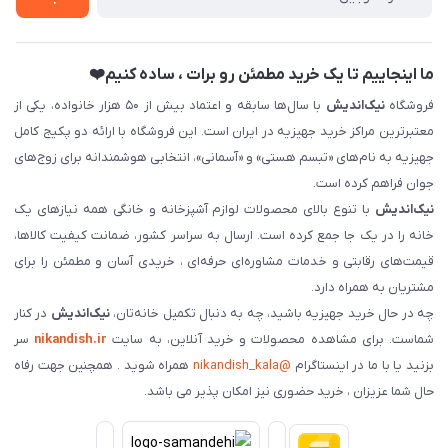
فروش سازمانی و عمده
ما اینجاییم تا یک خرید مطمئن رو برات ، ساده کنیم❤️
فروشگاه
نیک‌اندیش
با سال‌ها سابقه و اعتماد بیش از ۵۰ هزار خانواده، یکی از
معتبرترین مراکز خرید جهیزیه در ایران است. این فروشگاه با ارائه دو پکیج کامل
جهیزیه به نام‌های «تبسم هستی» و «آسمانی»، انتخابی هوشمندانه برای زوج‌های
جوان فراهم کرده است.
نیک‌اندیش
با تنوع بالای محصولات لوازم آشپزخانه و خانگی همه نیازهای یک
خانه را در یک جا جمع کرده است. ارسال به سراسر کشور، ضمانت کیفیت کالاها،
قیمت‌های رقابتی و خدمات مشاوره‌ای حرفه‌ای ، خریدی آسان و مطمئن را برای
مشتریان به همراه دارد.
چه در حال خرید جهیزیه باشید، چه به دنبال تکمیل خانه‌تان،
نیک‌اندیش
در کنار
شماست. برای مشاهده محصولات و خرید آنلاین، به سایت
nikandish.ir
سر
بزنید یا با ما در اینستاگرام
@nikandish_kala
همراه شوید . همچنین جهت رفاه
حال شما عزیزان ، خرید حضوری نیز امکان پذیر می باشد.