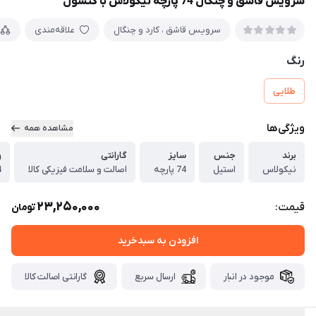
سرویس قاشق و چنگال 74 پارچه نیکولاس با کنسول
سرویس قاشق ، کارد و چنگال
علاقه‌مندی
رنگ
طلایی
ویژگی‌ها
مشاهده همه
برند
جنس
سایز
گارانتی
و
نیکولاس
استیل
74 پارچه
اصالت و سلامت فیزیکی کالا
4
23,250,000
قیمت:
تومان
افزودن به سبدخرید
موجود در انبار
ارسال سریع
گارانتی اصالت کالا