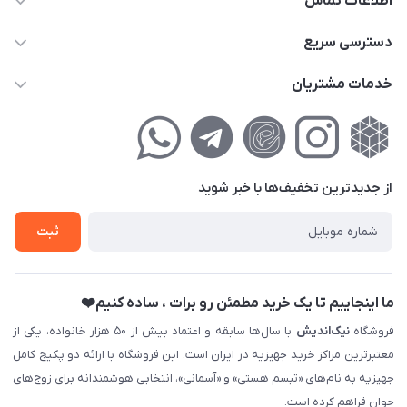
اطلاعات تماس
02177111474
دسترسی سریع
info@nikandish.ir
حساب کاربری
خدمات مشتریان
تهران ، تهرانپارس ، شهرک حکیمیه ، خیابان گلریز ، خیابان گلچین ،
مجله فروشگاه
راهنمای‌خرید‌آنلاین
کوچه گلریز 4 غربی ، پلاک 13
لیست محصولات
حریم خصوصی
درباره‌ما
فروش‌اقساطی
از جدید‌ترین تخفیف‌ها با‌ خبر شوید
تماس با ما
ثبت نام خرید جهیزیه
ثبت
فروش سازمانی و عمده
ما اینجاییم تا یک خرید مطمئن رو برات ، ساده کنیم❤️
فروشگاه
نیک‌اندیش
با سال‌ها سابقه و اعتماد بیش از ۵۰ هزار خانواده، یکی از
معتبرترین مراکز خرید جهیزیه در ایران است. این فروشگاه با ارائه دو پکیج کامل
جهیزیه به نام‌های «تبسم هستی» و «آسمانی»، انتخابی هوشمندانه برای زوج‌های
جوان فراهم کرده است.