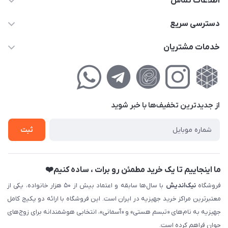
اطلاعات تماس
02177111474
دسترسی سریع
info@nikandish.ir
حساب کاربری
خدمات مشتریان
تهران ، تهرانپارس ، شهرک حکیمیه ، خیابان گلریز ، خیابان گلچین ،
مجله فروشگاه
راهنمای‌خرید‌آنلاین
کوچه گلریز 4 غربی ، پلاک 13
لیست محصولات
حریم خصوصی
درباره‌ما
فروش‌اقساطی
از جدید‌ترین تخفیف‌ها با‌ خبر شوید
تماس با ما
ثبت نام خرید جهیزیه
ثبت
فروش سازمانی و عمده
ما اینجاییم تا یک خرید مطمئن رو برات ، ساده کنیم❤️
فروشگاه
نیک‌اندیش
با سال‌ها سابقه و اعتماد بیش از ۵۰ هزار خانواده، یکی از
معتبرترین مراکز خرید جهیزیه در ایران است. این فروشگاه با ارائه دو پکیج کامل
جهیزیه به نام‌های «تبسم هستی» و «آسمانی»، انتخابی هوشمندانه برای زوج‌های
جوان فراهم کرده است.